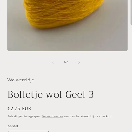
i
Media
1
openen
van
1
/
2
in
modaal
Wolwereldje
Bolletje wol Geel 3
Normale
€2,75 EUR
prijs
Belastingen inbegrepen.
Verzendkosten
worden berekend bij de checkout.
Aantal