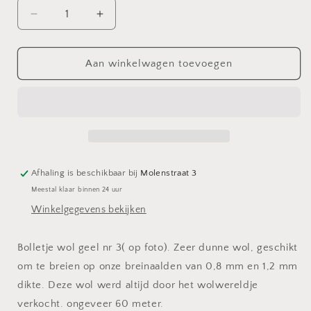
Aantal
Aantal
verlagen
verhogen
voor
voor
Bolletje
Bolletje
Aan winkelwagen toevoegen
wol
wol
Geel
Geel
3
3
Afhaling is beschikbaar bij
Molenstraat 3
Meestal klaar binnen 24 uur
Winkelgegevens bekijken
Bolletje wol geel nr 3( op foto). Zeer dunne wol, geschikt
om te breien op onze breinaalden van 0,8 mm en 1,2 mm
dikte. Deze wol werd altijd door het wolwereldje
verkocht. ongeveer 60 meter.