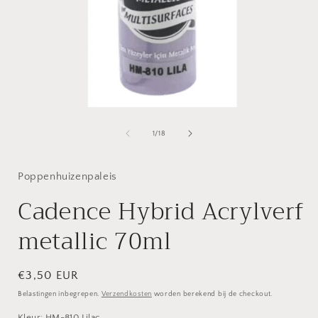
Media
1
openen
van
1
/
18
in
i
modaal
Poppenhuizenpaleis
Cadence Hybrid Acrylverf
metallic 70ml
Normale
€3,50 EUR
prijs
Belastingen inbegrepen.
Verzendkosten
worden berekend bij de checkout.
Kleur:
HM-810 Lilac