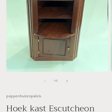
Media
1
openen
van
1
/
2
in
i
modaal
poppenhuizenpaleis
Hoek kast Escutcheon