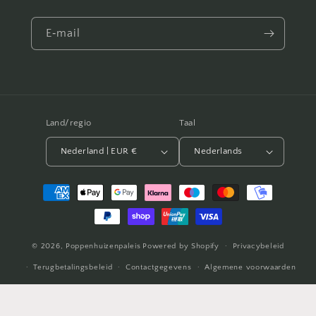
E‑mail
Land/regio
Taal
Nederland | EUR €
Nederlands
Betaalmethoden
© 2026,
Poppenhuizenpaleis
Powered by Shopify
Privacybeleid
Terugbetalingsbeleid
Contactgegevens
Algemene voorwaarden
Verzendbeleid
Wettelijke kennisgeving