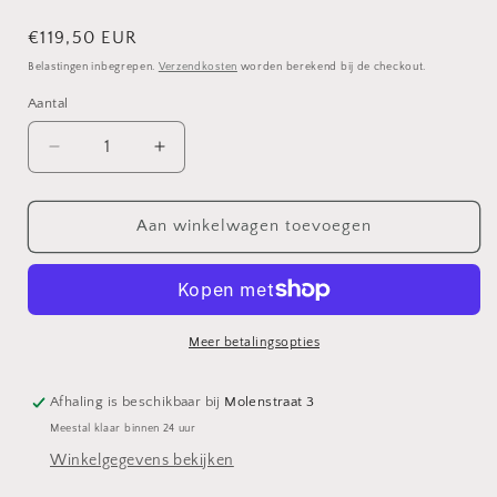
Normale
€119,50 EUR
prijs
Belastingen inbegrepen.
Verzendkosten
worden berekend bij de checkout.
Aantal
Aantal
Aantal
verlagen
verhogen
voor
voor
Hoek
Hoek
Aan winkelwagen toevoegen
kast
kast
Escutcheon
Escutcheon
Meer betalingsopties
Afhaling is beschikbaar bij
Molenstraat 3
Meestal klaar binnen 24 uur
Winkelgegevens bekijken