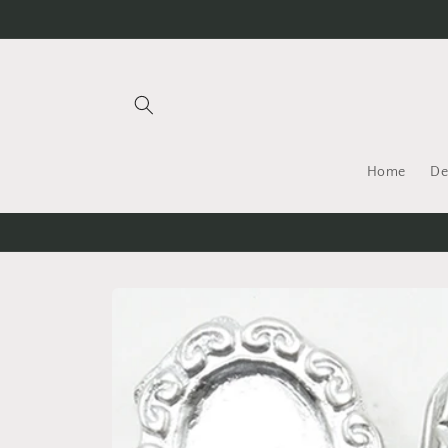
Meteen
naar de
content
Home
De
Ga direct naar
productinformatie