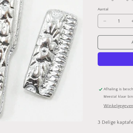
Aantal
Aantal
verlagen
voor
Kaptafelset
Afhaling is besch
Meestal klaar bi
Winkelgegeven
3 Delige kaptafe