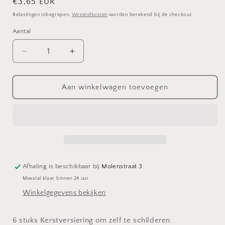
Normale
€3,65 EUR
prijs
Belastingen inbegrepen.
Verzendkosten
worden berekend bij de checkout.
Aantal
Aantal
Aantal
verlagen
verhogen
voor
voor
Kerstversiering
Kerstversiering
Aan winkelwagen toevoegen
(6)
(6)
Afhaling is beschikbaar bij
Molenstraat 3
Meestal klaar binnen 24 uur
Winkelgegevens bekijken
6 stuks Kerstversiering om zelf te schilderen.