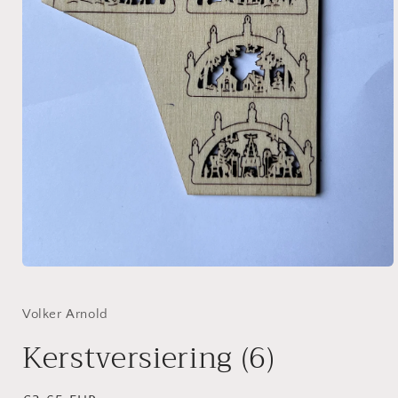
Media
1
openen
in
Volker Arnold
modaal
Kerstversiering (6)