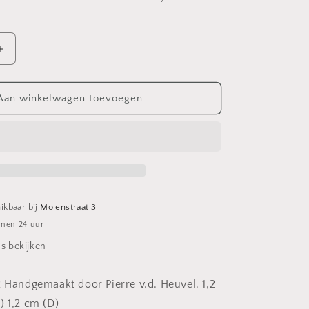
Aantal
verhogen
voor
Koffiemolen
Aan winkelwagen toevoegen
ikbaar bij
Molenstraat 3
nnen 24 uur
s bekijken
2 Handgemaakt door Pierre v.d. Heuvel. 1,2
) 1,2 cm (D)