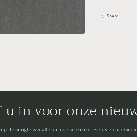
Share
f u in voor onze nieu
f op de hoogte van alle nieuwe artikelen, events en aanbied