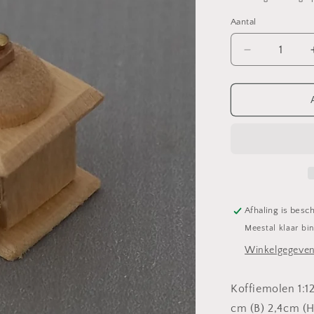
Aantal
Aantal
verlagen
voor
Koffiemolen
Afhaling is besch
Meestal klaar bi
Winkelgegeven
Koffiemolen 1:1
cm (B) 2,4cm (H