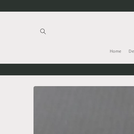
Meteen
naar de
content
Home
De
Ga direct naar
productinformatie