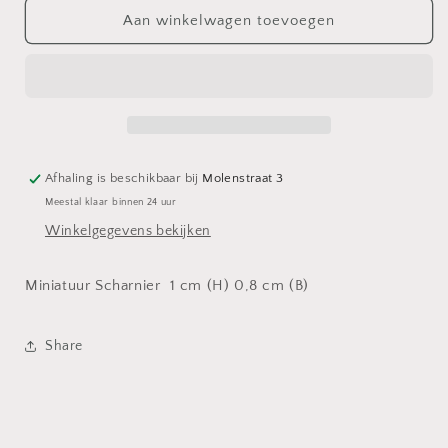
Miniatuur
Miniatuur
Aan winkelwagen toevoegen
Scharnier
Scharnier
(4)
(4)
Afhaling is beschikbaar bij
Molenstraat 3
Meestal klaar binnen 24 uur
Winkelgegevens bekijken
Miniatuur Scharnier 1 cm (H) 0,8 cm (B)
Share