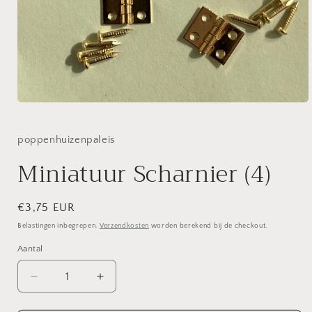
Media
1
openen
in
poppenhuizenpaleis
modaal
Miniatuur Scharnier (4)
Normale
€3,75 EUR
prijs
Belastingen inbegrepen.
Verzendkosten
worden berekend bij de checkout.
Aantal
Aantal
Aantal
verlagen
verhogen
voor
voor