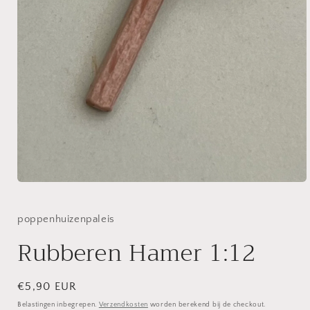
Media
1
openen
in
poppenhuizenpaleis
modaal
Rubberen Hamer 1:12
Normale
€5,90 EUR
prijs
Belastingen inbegrepen.
Verzendkosten
worden berekend bij de checkout.