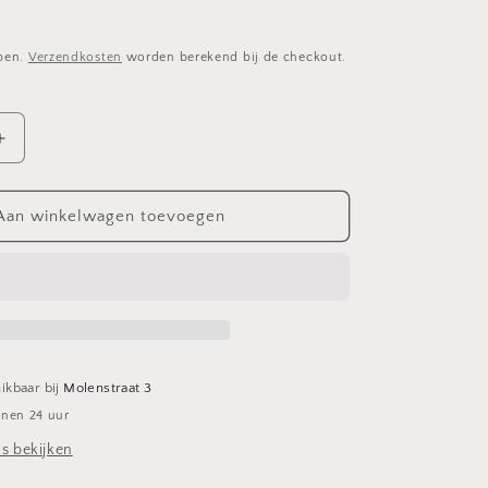
epen.
Verzendkosten
worden berekend bij de checkout.
Aantal
verhogen
voor
Schaal
Aan winkelwagen toevoegen
op
voet
in
Gouden
regen
ikbaar bij
Molenstraat 3
nnen 24 uur
s bekijken