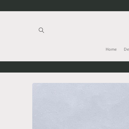
Meteen
naar de
content
Home
De
Ga direct naar
productinformatie