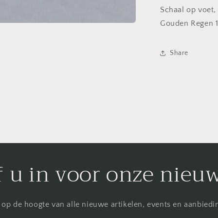
Schaal op voet,
Gouden Regen 
Share
f u in voor onze nieu
f op de hoogte van alle nieuwe artikelen, events en aanbied