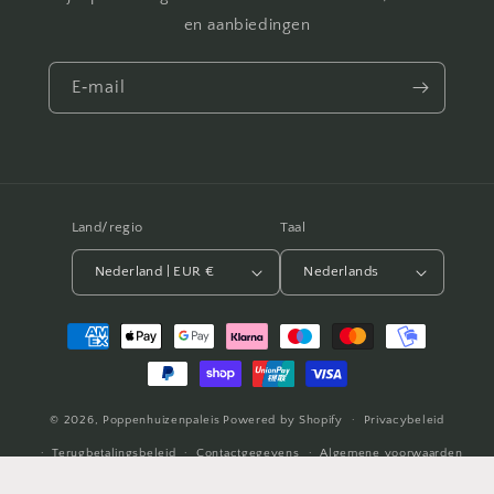
en aanbiedingen
E‑mail
Land/regio
Taal
Nederland | EUR €
Nederlands
Betaalmethoden
© 2026,
Poppenhuizenpaleis
Powered by Shopify
Privacybeleid
Terugbetalingsbeleid
Contactgegevens
Algemene voorwaarden
Verzendbeleid
Wettelijke kennisgeving