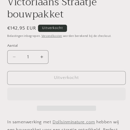
Victoriaans Straatje
bouwpakket
Normale
€142,95 EUR
Uitverkocht
prijs
Belastingen inbegrepen.
Verzendkosten
worden berekend bij de checkout.
Aantal
Aantal
Aantal
verlagen
verhogen
voor
voor
Victoriaans
Victoriaans
Uitverkocht
Straatje
Straatje
bouwpakket
bouwpakket
In samenwerking met
Dollsinminature.com
hebben wij
een bouwpakket voor een straatje ontwikkeld. Perfect