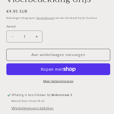
Normale
€4,95 EUR
prijs
Belastingen inbegrepen.
Verzendkosten
worden berekend bij de checkout.
Aantal
Aantal
Aantal
verlagen
verhogen
voor
voor
Vloerbedekking
Vloerbedekking
Aan winkelwagen toevoegen
Grijs
Grijs
Meer betalingsopties
Afhaling is beschikbaar bij
Molenstraat 3
Meestal klaar binnen 24 uur
Winkelgegevens bekijken