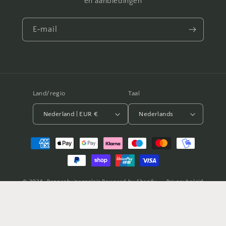
en aanbiedingen
E‑mail
Land/regio
Taal
Nederland | EUR €
Nederlands
Betaalmethoden
© 2026,
Poppenhuizenpaleis
Powered by Shopify
Privacybeleid
Terugbetalingsbeleid
Contactgegevens
Algemene voorwaarden
Verzendbeleid
Wettelijke kennisgeving