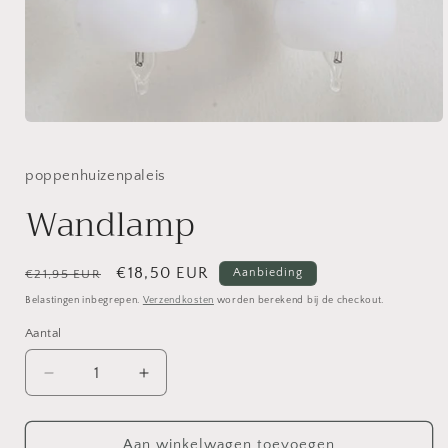
Media
1
openen
in
poppenhuizenpaleis
modaal
Wandlamp
Normale
Aanbiedingsprijs
€18,50 EUR
Aanbieding
€21,95 EUR
prijs
Belastingen inbegrepen.
Verzendkosten
worden berekend bij de checkout.
Aantal
Aantal
Aantal
verlagen
verhogen
voor
voor
Wandlamp
Wandlamp
Aan winkelwagen toevoegen